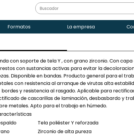
Formatos
La empresa
Co
nda con soporte de tela Y , con grano zirconio. Con capa
restos con sustancias activas para evitar la decoloracio
ezas. Disponible en bandas. Producto general para el tra
tales con resistencia al arranque de virutas alta estabili
s bordes y resistencia al rasgado. Aplicable para rectifica
ctificado de cascarillas de laminación, desbasbardo y tra
bre metales. Apto para el trabajo en húmedo.
racterísticas
espaldo
Tela poliéster Y reforzada
rano
Zirconio de alta pureza