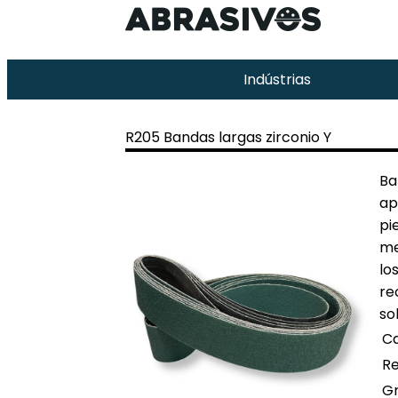
Indústrias
R205 Bandas largas zirconio Y
Ba
ap
pi
me
lo
re
so
Ca
R
G