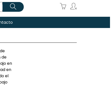



ntacto
 de
n de
bajo en
dad en
do el
bajo