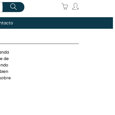



ntacto
landa
ee de
endo
bien
 sobre