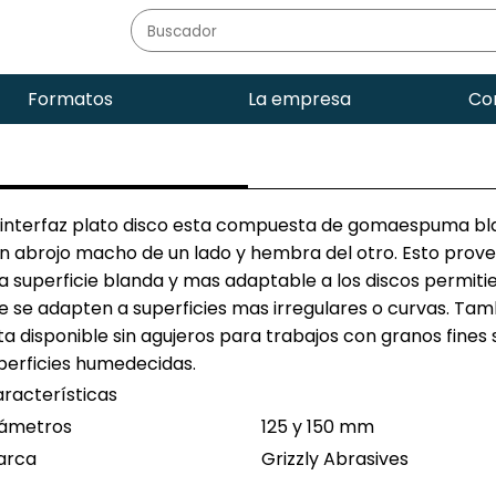
Formatos
La empresa
Co
 interfaz plato disco esta compuesta de gomaespuma b
n abrojo macho de un lado y hembra del otro. Esto prov
a superficie blanda y mas adaptable a los discos permiti
e se adapten a superficies mas irregulares o curvas. Tam
ta disponible sin agujeros para trabajos con granos fines
perficies humedecidas.
racterísticas
iámetros
125 y 150 mm
arca
Grizzly Abrasives